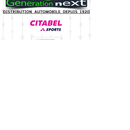
InterSports International
20, rue des Trévires, L-2628
Luxembourg ■ Tel: (+352) 27 99 62 21 ■
GSM: (+352) 691 770 357 ■ Email:
octopuslink@post.com
■
www.octopus-
link.com
■ IBAN: LU80
0030 4218 3415
0000
■ Bic: BGLLLULL ■ IBAN LU44
1111
7008 4015 0000
■ Bic: CCPLLULL ■
Autorisation n°:
10010668
/1 ■ R.C.S. n°: A